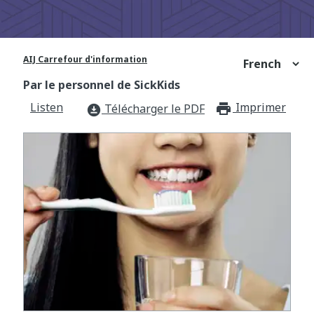
AIJ Carrefour d'information
Par le personnel de SickKids
Listen
Imprimer
print_f
Télécharger le PDF
download_for_offline