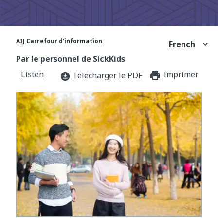
AIJ Carrefour d'information
Par le personnel de SickKids
Listen
Imprimer
print_f
Télécharger le PDF
download_for_offline