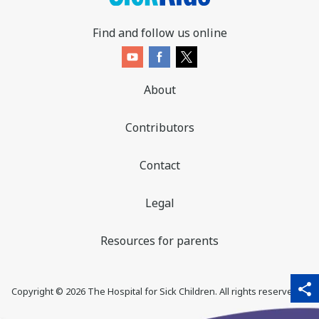
Find and follow us online
About
Contributors
Contact
Legal
Resources for parents
sha
qr_code_scanner
content_copy
share
Copyright ©
2026
The Hospital for Sick Children. All rights reserved. ♥
thi