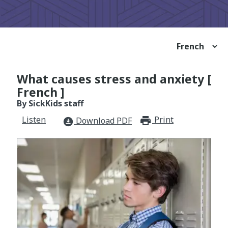
What causes stress and anxiety [
French ]
By SickKids staff
Listen
Print
print_for
Download PDF
download_for_offline