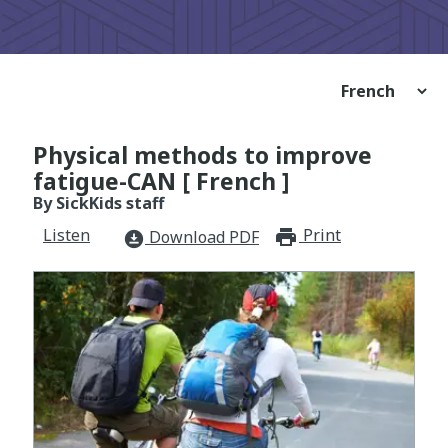
Physical methods to improve
fatigue-CAN [ French ]
By SickKids staff
Listen
Print
print_for
Download PDF
download_for_offline