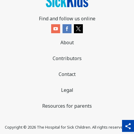
Find and follow us online
About
Contributors
Contact
Legal
Resources for parents
sha
qr_code_scanner
content_copy
share
Copyright ©
2026
The Hospital for Sick Children. All rights reserved. ♥
thi