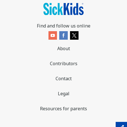
Find and follow us online
About
Contributors
Contact
Legal
Resources for parents
sha
qr_code_scanner
content_copy