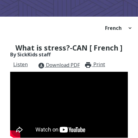
What is stress?-CAN [ French ]
By SickKids staff
Listen
Print
print_for
Download PDF
download_for_offline