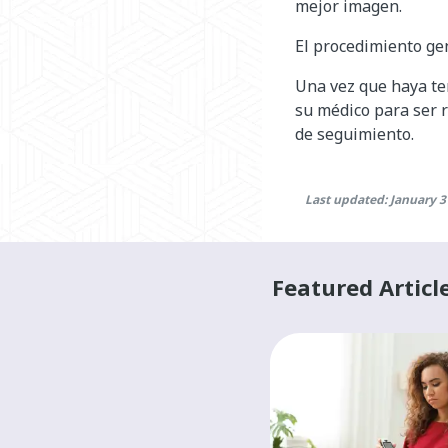
mejor imagen.
El procedimiento ge
Una vez que haya ter
su médico para ser r
de seguimiento.
Last updated: January 3
Featured Articl
HEALTH A-Z
Finding a primary
health-care
provider