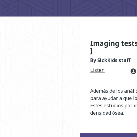
Imaging tests
]
By SickKids staff
Listen
download_for_offline
Además de los anális
para ayudar a que lo
Estes estudios por 
densidad ósea.