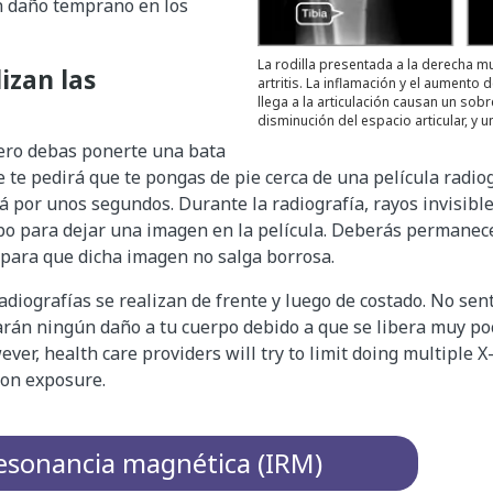
n daño temprano en los
La rodilla presentada a la derecha mu
izan las
artritis. La inflamación y el aumento 
llega a la articulación causan un sob
disminución del espacio articular, y
ero debas ponerte una bata
e te pedirá que te pongas de pie cerca de una película radio
rá por unos segundos. Durante la radiografía, rayos invisibl
po para dejar una imagen en la película. Deberás permanec
 para que dicha imagen no salga borrosa.
diografías se realizan de frente y luego de costado. No sen
arán ningún daño a tu cuerpo debido a que se libera muy poc
ver, health care providers will try to limit doing multiple X
tion exposure.
esonancia magnética (IRM)