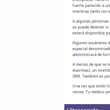
fuerte parecido a un
mientras tanto con e
A algunas personas l
se puede detener si r
estará disponible pa
Algunos escáneres d
especial denominado 
administrará de for
A menos de que se t
duermas), un miembr
IRM. También es pos
Una vez que estés li
revise. Tu médico an