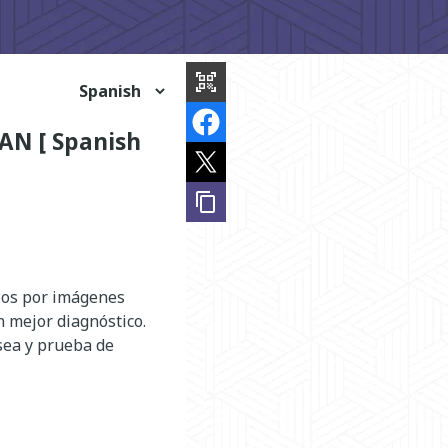
share
this
qr_code_scanner
page
CAN [ Spanish
content_copy
dios por imágenes
n mejor diagnóstico.
sea y prueba de