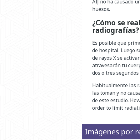
AIJ no ha causado u
huesos.
¿Cómo se real
radiografías?
Es posible que prim
de hospital. Luego s
de rayos X se activa
atravesarán tu cuer
dos o tres segundos
Habitualmente las ra
las toman y no caus
de este estudio. Howe
order to limit radia
Imágenes por r