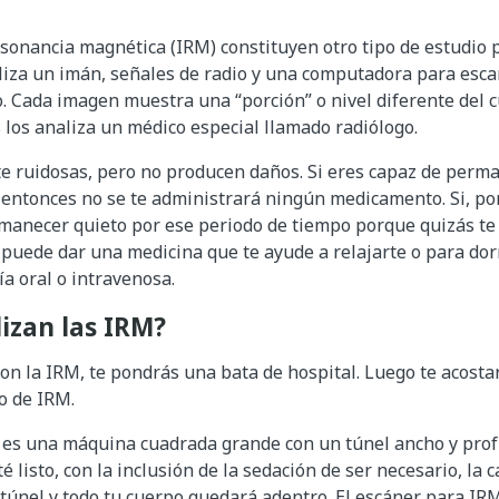
sonancia magnética (IRM) constituyen otro tipo de estudio 
liza un imán, señales de radio y una computadora para esca
. Cada imagen muestra una “porción” o nivel diferente del c
 los analiza un médico especial llamado radiólogo.
e ruidosas, pero no producen daños. Si eres capaz de perm
entonces no se te administrará ningún medicamento. Si, por 
anecer quieto por ese periodo de tiempo porque quizás te 
e puede dar una medicina que te ayude a relajarte o para do
a oral o intravenosa.
izan las IRM?
on la IRM, te pondrás una bata de hospital. Luego te acosta
o de IRM.
 es una máquina cuadrada grande con un túnel ancho y prof
é listo, con la inclusión de la sedación de ser necesario, la
 túnel y todo tu cuerpo quedará adentro. El escáner para I