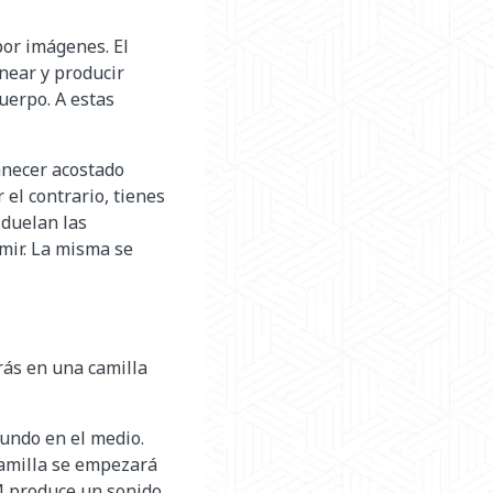
por imágenes. El
near y producir
uerpo. A estas
anecer acostado
el contrario, tienes
duelan las
rmir. La misma se
rás en una camilla
undo en el medio.
 camilla se empezará
RM produce un sonido