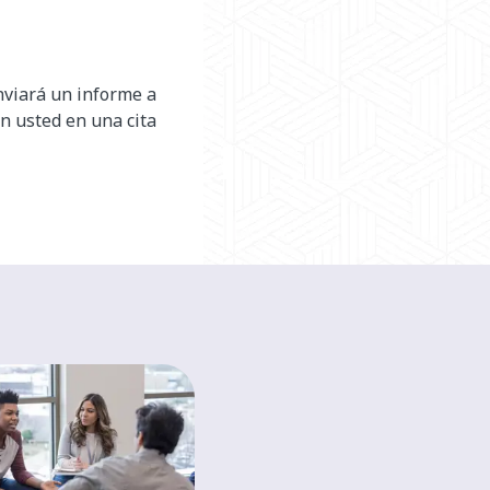
enviará un informe a
on usted en una cita
HEALTH A-Z
The basics of a
healthy diet