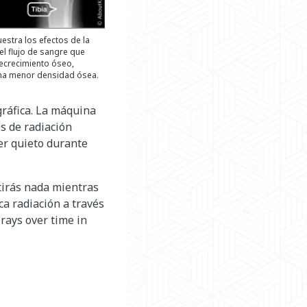
estra los efectos de la
del flujo de sangre que
recrecimiento óseo,
 una menor densidad ósea.
gráfica. La máquina
es de radiación
er quieto durante
tirás nada mientras
a radiación a través
-rays over time in