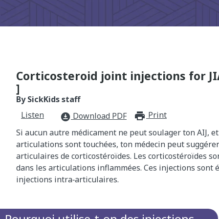
Corticosteroid joint injections for 
]
By SickKids staff
Listen
Print
print_for
Download PDF
download_for_offline
Si aucun autre médicament ne peut soulager ton AIJ, e
articulations sont touchées, ton médecin peut suggérer
articulaires de corticostéroïdes. Les corticostéroïdes s
dans les articulations inflammées. Ces injections sont
injections intra‑articulaires.
Pourquoi utilise‑t‑on des injections