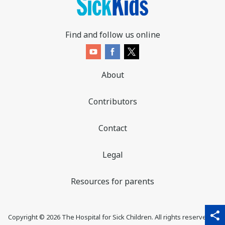
Find and follow us online
About
Contributors
Contact
Legal
Resources for parents
sha
qr_code_scanner
content_copy
share
Copyright ©
2026
The Hospital for Sick Children. All rights reserved. ♥
thi