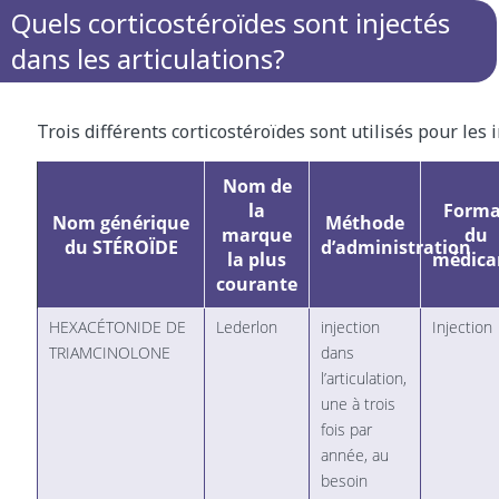
Quels corticostéroïdes sont injectés
dans les articulations?
Trois différents corticostéroïdes sont utilisés pour les i
Nom de
la
Forma
Nom générique
Méthode
marque
du
du STÉROÏDE
d’administration
la plus
médic
courante
HEXACÉTONIDE DE
Lederlon
injection
Injection
TRIAMCINOLONE
dans
l’articulation,
une à trois
fois par
année, au
besoin