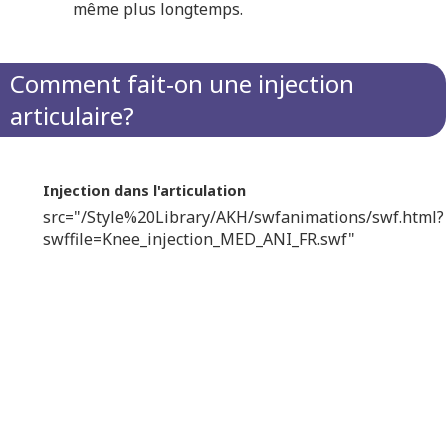
même plus longtemps.
Comment fait‑on une injection
articulaire?
Injection dans l'articulation
src="/Style%20Library/AKH/swfanimations/swf.html?
swffile=Knee_injection_MED_ANI_FR.swf"