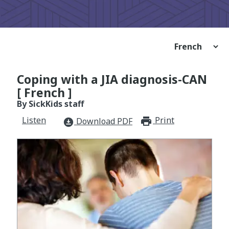
Coping with a JIA diagnosis-CAN
[ French ]
By SickKids staff
Listen
Print
print_for
Download PDF
download_for_offline