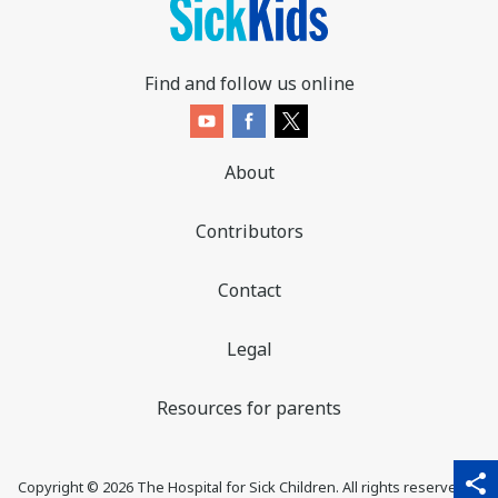
Find and follow us online
About
Contributors
Contact
Legal
Resources for parents
sha
qr_code_scanner
content_copy
share
Copyright ©
2026
The Hospital for Sick Children. All rights reserved. ♥