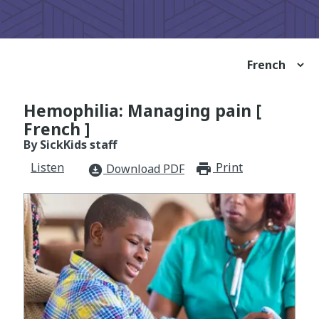
Hemophilia: Managing pain [
French ]
By SickKids staff
Listen
Print
print_for
Download PDF
download_for_offline