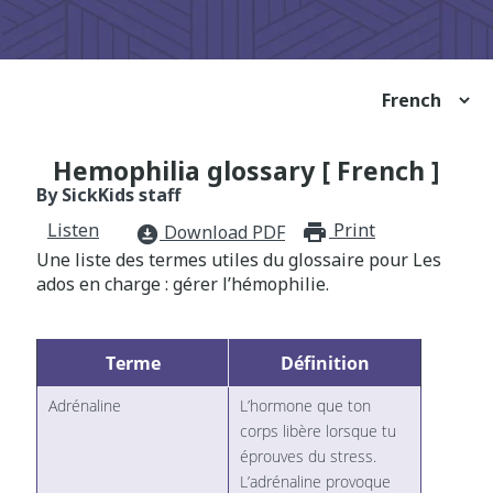
Hemophilia glossary [ French ]
By SickKids staff
Listen
Print
print_for
Download PDF
download_for_offline
Une liste des termes utiles du glossaire pour Les
ados en charge : gérer l’hémophilie.
Terme
Définition
Adrénaline
L’hormone que ton
corps libère lorsque tu
éprouves du stress.
L’adrénaline provoque