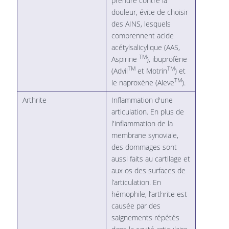
prendre contre la
douleur, évite de choisir
des AINS, lesquels
comprennent acide
acétylsalicylique (AAS,
TM
Aspirine
), ibuprofène
TM
TM
(Advil
et Motrin
) et
TM
le naproxène (Aleve
).
Arthrite
Inflammation d'une
articulation. En plus de
l'inflammation de la
membrane synoviale,
des dommages sont
aussi faits au cartilage et
aux os des surfaces de
l’articulation. En
hémophile, l’arthrite est
causée par des
saignements répétés