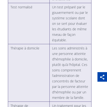
Test normalisé
Un test préparé par le
gouvernement ou par le
système scolaire dont
on se sert pour évaluer
les étudiants de même
niveau de façon
équitable.
Thérapie à domicile
Les soins administrés à
une personne atteinte
d’hémophilie à domicile,
plutôt qu’à l’hôpital. Ces
soins comprennent
sha
qr_code_scanner
content_copy
l’administration de
share
thi
concentrés de facteur
pa
par la personne atteinte
d’hémophilie ou par un
membre de la famille.
Thérapie de
Un traitement pour les